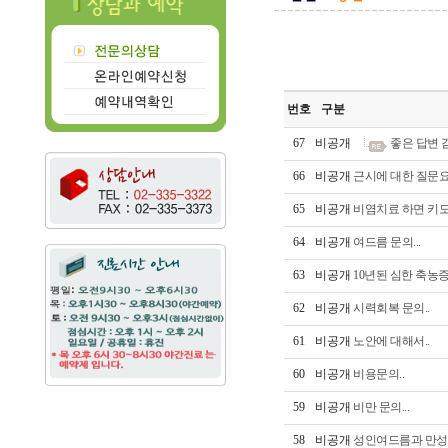
번호
구분
67
비공개
좋은 답변
66
비공개
근시에 대한 질문요.
65
비공개
비염치료 하면 키도
64
비공개
여드름 문의...
63
비공개
10년된 심한 축농증
62
비공개
시력회복 문의..
61
비공개
노안에 대해서..
60
비공개
비용문의..
59
비공개
비만 문의...
58
비공개
성인여드름과 만성